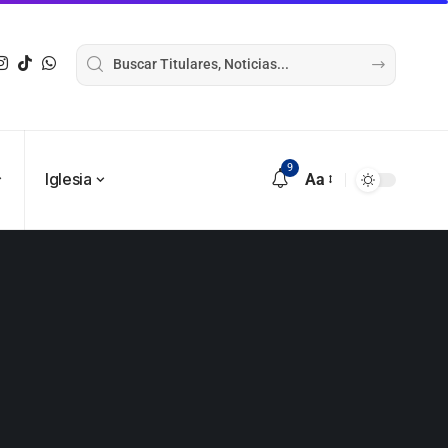
9
Iglesia
Aa