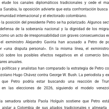
o elude los canales diplomáticos tradicionales y cede el m
a Sarabia, la oposición advierte que esta confrontación busca 
omunidad internacional y el electorado colombiano.
 la posición del presidente Petro se ha polarizado. Algunos se
defensa de la soberanía nacional y la dignidad de los migra
 como un acto de irresponsabilidad con graves consecuencias e
 el exministro Alejandro Gaviria han acusado a Petro de p
r «una disputa personal». En la misma línea, el exminist
tió sobre los posibles efectos negativos en el comercio bin
ares anuales.
 políticas y analistas han comparado la estrategia de Petro con 
ezolano Hugo Chávez contra George W. Bush. La periodista y ex
 que Petro podría estar buscando una reacción de Trump
es en las elecciones de 2026, siguiendo el modelo venez
 la senadora uribista Paola Holguín sostiene que Petro est
 aislar a Colombia de sus aliados tradicionales y alinearl