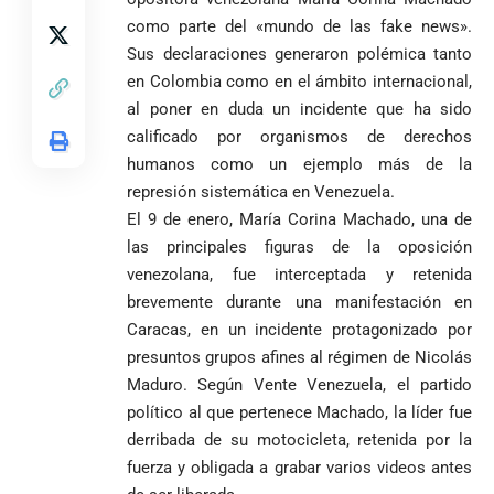
Federico
tuvo piedad:
de Yolombo
tomadas en
como parte del «mundo de las fake news».
Gutiérrez
goleó 7-1 a un
templo de Guarne y
envía
valiente
ordena acto de
Sus declaraciones generaron polémica tanto
Uribe
documentos
Curazao en su
desagravio
en Colombia como en el ámbito internacional,
arremete
al FBI, DEA y
debut
al poner en duda un incidente que ha sido
contra Petro y
Congreso
mundialista
calificado por organismos de derechos
lo
contra la ‘paz
responsabiliza
total’ por
humanos como un ejemplo más de la
por la crisis de
presuntos
represión sistemática en Venezuela.
la salud en
beneficios a
El 9 de enero, María Corina Machado, una de
Colombia
criminales
las principales figuras de la oposición
1
venezolana, fue interceptada y retenida
brevemente durante una manifestación en
Caracas, en un incidente protagonizado por
presuntos grupos afines al régimen de Nicolás
Maduro. Según Vente Venezuela, el partido
político al que pertenece Machado, la líder fue
derribada de su motocicleta, retenida por la
fuerza y obligada a grabar varios videos antes