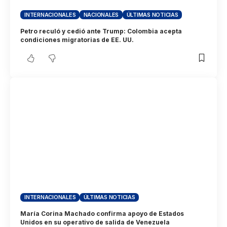
INTERNACIONALES
NACIONALES
ÚLTIMAS NOTICIAS
Petro reculó y cedió ante Trump: Colombia acepta
condiciones migratorias de EE. UU.
INTERNACIONALES
ÚLTIMAS NOTICIAS
María Corina Machado confirma apoyo de Estados
Unidos en su operativo de salida de Venezuela