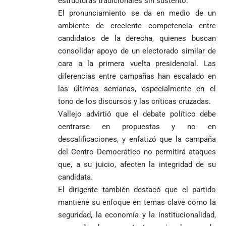
estructuras tradicionales sin sustento.
segunda
Jesús Hincapié
vuelta
El pronunciamiento se da en medio de un
Álzate, reconocido
ambiente de creciente competencia entre
sacerdote de la
Diócesis de
Diócesis de
Sonsón-Rionegro
candidatos de la derecha, quienes buscan
Alemania no
Girardota, Párroco
rechaza fotos
consolidar apoyo de un electorado similar de
Federico
tuvo piedad:
de Yolombo
tomadas en
cara a la primera vuelta presidencial. Las
Gutiérrez
goleó 7-1 a un
templo de Guarne y
diferencias entre campañas han escalado en
envía
valiente
ordena acto de
Uribe
documentos
Curazao en su
desagravio
las últimas semanas, especialmente en el
arremete
al FBI, DEA y
debut
tono de los discursos y las críticas cruzadas.
contra Petro y
Congreso
mundialista
Vallejo advirtió que el debate político debe
lo
contra la ‘paz
centrarse en propuestas y no en
responsabiliza
total’ por
por la crisis de
presuntos
descalificaciones, y enfatizó que la campaña
la salud en
beneficios a
del Centro Democrático no permitirá ataques
Colombia
criminales
que, a su juicio, afecten la integridad de su
1
candidata.
El dirigente también destacó que el partido
mantiene su enfoque en temas clave como la
seguridad, la economía y la institucionalidad,