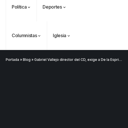
Política
Deportes
Columnistas
Iglesia
Portada
»
Blog
»
Gabriel Vallejo director del CD, exige a De la Espriella rectificar afirmaciones sobre Paloma Valencia