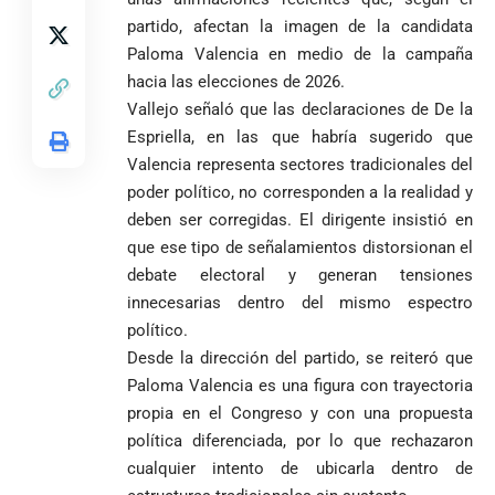
encubría
Gustavo Petro
Supersalud y
Marfil
en Medellín
afrodescendientes
partido, afectan la imagen de la candidata
afirma que “no
pide
sorprende a
y mestizos
se puede
suspensión
Ecuador en el
Paloma Valencia en medio de la campaña
campesinos
proclamar
inmediata del
último suspiro
hacia las elecciones de 2026.
inician nueva
presidente” y
cargo
y acaba con su
Vallejo señaló que las declaraciones de De la
jornada académica
pide esperar
invicto de 19
en Medellín
Espriella, en las que habría sugerido que
los
partidos
La paz de
escrutinios
Valencia representa sectores tradicionales del
Diócesis de
Medellín: un
oficiales
poder político, no corresponden a la realidad y
Sonsón-Rionegro
camino que no
deben ser corregidas. El dirigente insistió en
rechaza fotos
debería
tomadas en
abandonarse
que ese tipo de señalamientos distorsionan el
Tribunal de
templo de Guarne y
debate electoral y generan tensiones
Antioquia
ordena acto de
Cardenal Rueda
niega pérdida
innecesarias dentro del mismo espectro
Japón rescata
desagravio
pide desarmar el
de investidura
un empate
político.
corazón para
Abelardo de la
a concejales
agónico ante
construir juntos
Desde la dirección del partido, se reiteró que
Espriella es
de Medellín
Países Bajos
una Colombia
Paloma Valencia es una figura con trayectoria
elegido
Andrés
en un vibrante
LA POLICRISIS
reconciliada
presidente de
«Gury»
propia en el Congreso y con una propuesta
duelo
COMO HERENCIA
Colombia tras
Rodríguez y
mundialista
política diferenciada, por lo que rechazaron
una histórica y
Damián Pérez
Falleció el padre
cualquier intento de ubicarla dentro de
reñida
Humberto de