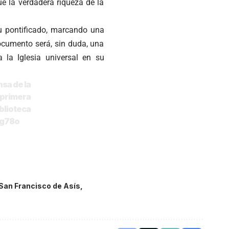
ue la verdadera riqueza de la
su pontificado, marcando una
documento será, sin duda, una
 la Iglesia universal en su
nsa de la
 primera
blioteca
7g78o
San Francisco de Asís