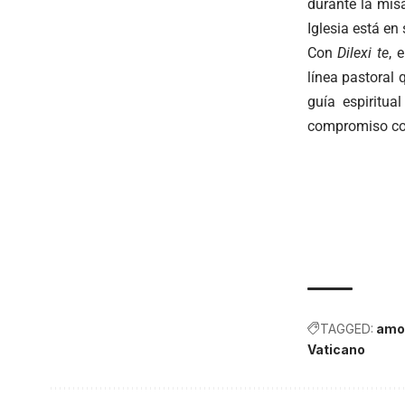
durante la misa
Iglesia está e
Con
Dilexi te
, 
línea pastoral 
guía espiritua
compromiso con
TAGGED:
amor
Vaticano