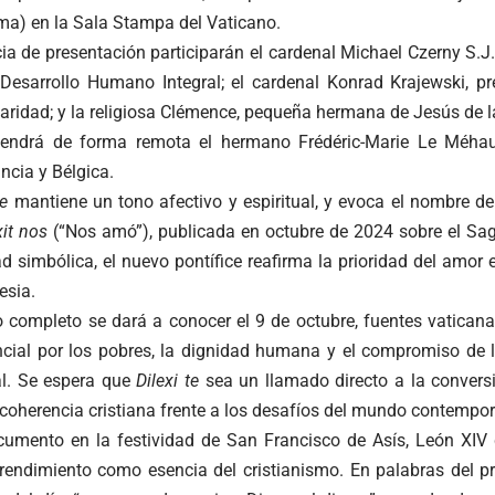
ma) en la Sala Stampa del Vaticano.
ia de presentación participarán el cardenal Michael Czerny S.J.,
l Desarrollo Humano Integral; el cardenal Konrad Krajewski, pr
Caridad; y la religiosa Clémence, pequeña hermana de Jesús de l
endrá de forma remota el hermano Frédéric-Marie Le Méhauté
ncia y Bélgica.
te
mantiene un tono afectivo y espiritual, y evoca el nombre de
xit nos
(“Nos amó”), publicada en octubre de 2024 sobre el Sa
d simbólica, el nuevo pontífice reafirma la prioridad del amor
esia.
o completo se dará a conocer el 9 de octubre, fuentes vatican
ncial por los pobres, la dignidad humana y el compromiso de l
al. Se espera que
Dilexi te
sea un llamado directo a la conversi
 coherencia cristiana frente a los desafíos del mundo contempo
ocumento en la festividad de San Francisco de Asís, León XIV q
prendimiento como esencia del cristianismo. En palabras del pr