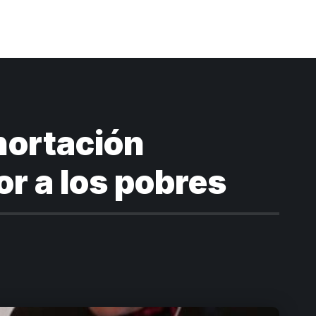
hortación
or a los pobres