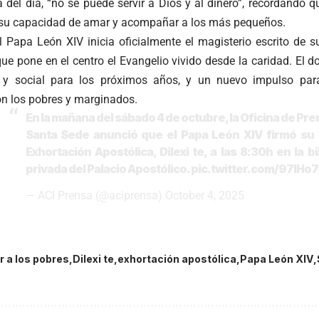
 del día, “no se puede servir a Dios y al dinero”, recordando q
n su capacidad de amar y acompañar a los más pequeños.
el Papa León XIV inicia oficialmente el magisterio escrito de 
que pone en el centro el Evangelio vivido desde la caridad. El 
l y social para los próximos años, y un nuevo impulso para
 los pobres y marginados.
En la mañana del sábado 4 de octubre, la Oficina de Pre
Santa Sede anunció que el Papa León XIV firmó su
Exhortación Apostólica, Dilexi te, a las 8:30h en la bi
privada del Palacio Apostólico.
pic.twitter.com/97lHo
— ACI Prensa (@aciprensa)
October 4, 2025
 a los pobres
Dilexi te
exhortación apostólica
Papa León XIV