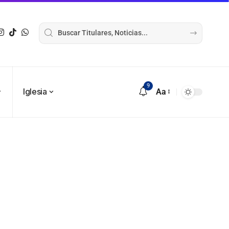
9
Iglesia
Aa