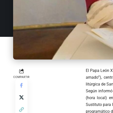
El Papa León XI
amado”), cent
COMPARTIR
litúrgica de Sa
Según informó 
(hora local) e
Sustituto para 
programático de