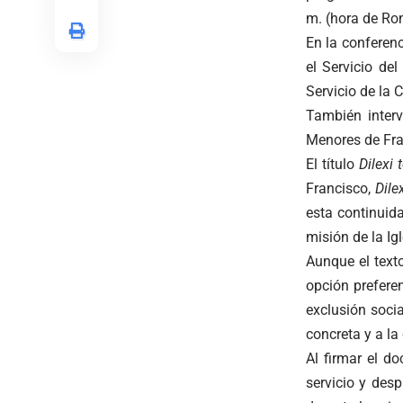
m. (hora de Ro
En la conferenc
el Servicio de
Servicio de la 
También interv
Menores de Fra
El título
Dilexi 
Francisco,
Dile
esta continuida
misión de la Igl
Aunque el text
opción prefere
exclusión soci
concreta y a la
Al firmar el d
servicio y des