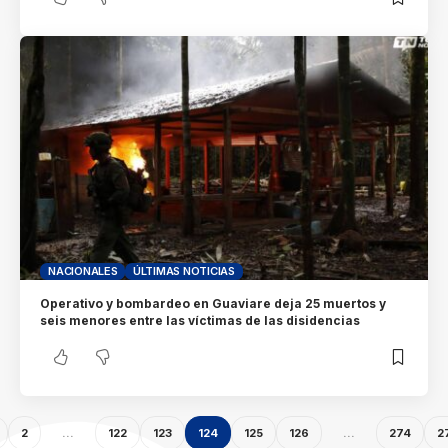
NACIONALES
ÚLTIMAS NOTICIAS
Operativo y bombardeo en Guaviare deja 25 muertos y
seis menores entre las víctimas de las disidencias
2
…
122
123
124
125
126
…
274
2