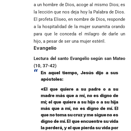
indígenas,
a un hombre de Dios, acoge al mismo Dios; es
Acoso sexual en
afrodescendientes
medios: Nueva
Fico Gutiérrez
la lección que nos deja hoy la Palabra de Dios.
y mestizos
vocera
demanda
El profeta Eliseo, en nombre de Dios, responde
campesinos
Más de 700
presidencial
nombramiento
a la hospitalidad de la mujer sunamita orando
inician nueva
estudiantes
presuntamente lo
de Quintero en
Costa de
jornada académica
indígenas,
para que le conceda el milagro de darle un
encubría
Gustavo Petro
Supersalud y
Marfil
en Medellín
afrodescendientes
afirma que “no
pide
hijo, a pesar de ser una mujer estéril.
sorprende a
y mestizos
se puede
suspensión
Ecuador en el
Evangelio
campesinos
proclamar
inmediata del
último suspiro
inician nueva
presidente” y
cargo
Lectura del santo Evangelio según san Mateo
y acaba con su
jornada académica
pide esperar
invicto de 19
(10, 37-42)
en Medellín
los
partidos
En aquel tiempo, Jesús dijo a sus
La paz de
escrutinios
apóstoles:
Diócesis de
Medellín: un
oficiales
Sonsón-Rionegro
camino que no
«El que quiere a su padre o a su
rechaza fotos
debería
madre más que a mí, no es digno de
tomadas en
abandonarse
Tribunal de
mí; el que quiere a su hijo o a su hija
templo de Guarne y
Antioquia
más que a mí, no es digno de mí. El
ordena acto de
Cardenal Rueda
niega pérdida
Japón rescata
que no toma su cruz y me sigue no es
desagravio
pide desarmar el
de investidura
un empate
digno de mí. El que encuentre su vida
corazón para
Abelardo de la
a concejales
agónico ante
construir juntos
la perderá, y el que pierda su vida por
Espriella es
de Medellín
Países Bajos