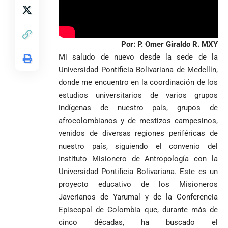
Por: P. Omer Giraldo R. MXY
Mi saludo de nuevo desde la sede de la
Universidad Pontificia Bolivariana de Medellín,
donde me encuentro en la coordinación de los
estudios universitarios de varios grupos
VER
Medellín
indígenas de nuestro país, grupos de
MÁS
afrocolombianos y de mestizos campesinos,
venidos de diversas regiones periféricas de
nuestro país, siguiendo el convenio del
Antioquia
VER
VER
VER MÁS
Política
Deportes
Instituto Misionero de Antropología con la
MÁS
MÁS
Caninos de la
Universidad Pontificia Bolivariana. Este es un
Policía
proyecto educativo de los Misioneros
frustran envío
de 20 kilos de
Javerianos de Yarumal y de la Conferencia
Iglesia
VER
VER MÁS
cocaína
Columnistas
Episcopal de Colombia que, durante más de
MÁS
Gustavo Petro
ocultos en
Luis Díaz
Tarso revive el
cinco décadas, ha buscado el
pide sacar a
encomienda
desata
legado del beato