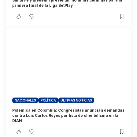
Santa Fe y Medellín presentan nóminas definidas para la
primera final de la Liga BetPlay
NACIONALES
POLÍTICA
ÚLTIMAS NOTICIAS
Polémica en Colombia: Congresistas anuncian demandas
contra Luis Carlos Reyes por lista de clientelismo en la
DIAN