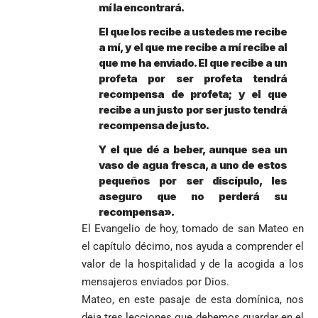
una Colombia
mí la encontrará.
elegido
Andrés
en un vibrante
LA POLICRISIS
reconciliada
presidente de
«Gury»
duelo
El que los recibe a ustedes me recibe
COMO HERENCIA
Colombia tras
Rodríguez y
mundialista
a mí, y el que me recibe a mí recibe al
una histórica y
Damián Pérez
que me ha enviado. El que recibe a un
Falleció el padre
reñida
Humberto de
profeta por ser profeta tendrá
segunda
Jesús Hincapié
recompensa de profeta; y el que
vuelta
Álzate, reconocido
recibe a un justo por ser justo tendrá
sacerdote de la
Diócesis de
recompensa de justo.
Diócesis de
Sonsón-Rionegro
Alemania no
Girardota, Párroco
rechaza fotos
Y el que dé a beber, aunque sea un
Federico
tuvo piedad:
de Yolombo
tomadas en
vaso de agua fresca, a uno de estos
Gutiérrez
goleó 7-1 a un
templo de Guarne y
pequeños por ser discípulo, les
envía
valiente
ordena acto de
aseguro que no perderá su
Uribe
documentos
Curazao en su
desagravio
recompensa».
arremete
al FBI, DEA y
debut
El Evangelio de hoy, tomado de san Mateo en
contra Petro y
Congreso
mundialista
lo
contra la ‘paz
el capítulo décimo, nos ayuda a comprender el
responsabiliza
total’ por
valor de la hospitalidad y de la acogida a los
por la crisis de
presuntos
mensajeros enviados por Dios.
la salud en
beneficios a
Mateo, en este pasaje de esta domínica, nos
Colombia
criminales
deja tres lecciones que debemos guardar en el