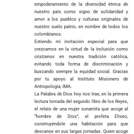
empoderamiento de la diversidad étnica de
Angie
hacia Medellín
polémica y
Jesús Aníbal
Rodríguez tras
divide las
Gómez a 90 años
nuestro país como signo de solidaridad y
1
sus denuncias
redes por su
de su martirio
amor a los pueblos y culturas originales de
de corrupción
visita familiar
Tarso revive el
nuestro suelo patrio, en nombre de todos los
1
La espada que
y la llama
a Abelardo de
legado del beato
Petro usó para
colombianos.
“Gran
la Espriella
Jesús Aníbal
engañar
Manipuladora”
Gómez a 90 años
Extiendo mi invitación especial para que
de su martirio
Fico Gutiérrez
crezcamos en la virtud de la inclusión como
denuncia
cristianos en nuestra tradición católica,
1
El papa León XIV
presiones
evitando toda forma de discriminación y
nombra al padre
para asistir a
buscando siempre la equidad social. Gracias
Diego Luis Rendón
evento de
Urrea como nuevo
Petro en
El golazo de
por tu apoyo al Instituto Misionero de
¡PRENDE
obispo de Jericó
Iván Cepeda
Medellín
Sidny Lopes
Antropología, IMA.
MOTORES, LA
El papa León XIV
reconoce el
durante
Cabral de
CABAL!
La Palabra de Dios hoy nos trae, en la primera
nombra al padre
preconteo,
marcha del 1
Cabo Verde
lectura tomada del segundo libro de los Reyes,
Diego Luis Rendón
pero pide
de mayo
ante Argentina
Urrea como nuevo
impugnar
es elegido el
el relato de una mujer sunamita que acoge al
obispo de Jericó
33.000 mesas
mejor del
“hombre de Dios”, el profeta Eliseo,
y vigilar el
Mundial 2026
construyéndole una habitación para que
Más de 700
escrutinio
descanse en sus largas jornadas. Quien acoge
estudiantes
Pantalla & Dial.