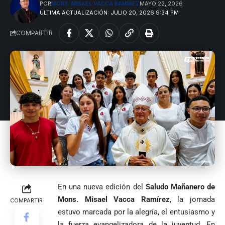
POR
MONS. MISAEL VACCA RAMÍREZ
MAYO 22, 2026
ÚLTIMA ACTUALIZACIÓN: JULIO 20, 2026 9:34 PM
COMPARTIR
En una nueva edición del
Saludo Mañanero de
Mons. Misael Vacca Ramírez
, la jornada
COMPARTIR
estuvo marcada por la alegría, el entusiasmo y
la fuerza evangelizadora de la juventud. En