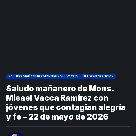
envía
valiente
ordena acto de
Uribe
documentos
Curazao en su
desagravio
arremete
al FBI, DEA y
debut
contra Petro y
Congreso
mundialista
lo
contra la ‘paz
responsabiliza
total’ por
por la crisis de
presuntos
la salud en
beneficios a
Colombia
criminales
1
SALUDO MAÑANERO MONS MISAEL VACCA
ÚLTIMAS NOTICIAS
Saludo mañanero de Mons.
Misael Vacca Ramírez con
jóvenes que contagian alegría
y fe – 22 de mayo de 2026