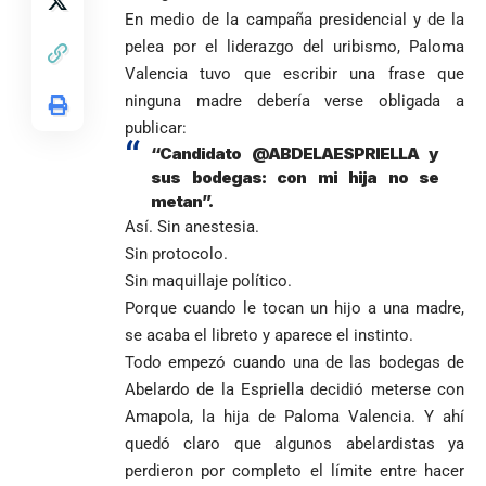
En medio de la campaña presidencial y de la
Diócesis de
Sonsón-Rionegro
Alemania no
Girardota, Párroco
rechaza fotos
pelea por el liderazgo del uribismo, Paloma
Federico
tuvo piedad:
de Yolombo
tomadas en
Valencia tuvo que escribir una frase que
Gutiérrez
goleó 7-1 a un
templo de Guarne y
ninguna madre debería verse obligada a
envía
valiente
ordena acto de
Uribe
documentos
Curazao en su
publicar:
desagravio
arremete
al FBI, DEA y
debut
“Candidato @ABDELAESPRIELLA y
contra Petro y
Congreso
mundialista
sus bodegas: con mi hija no se
lo
contra la ‘paz
metan”.
responsabiliza
total’ por
Así. Sin anestesia.
por la crisis de
presuntos
Sin protocolo.
la salud en
beneficios a
Colombia
criminales
Sin maquillaje político.
Porque cuando le tocan un hijo a una madre,
1
se acaba el libreto y aparece el instinto.
Todo empezó cuando una de las bodegas de
Abelardo de la Espriella decidió meterse con
Amapola, la hija de Paloma Valencia. Y ahí
quedó claro que algunos abelardistas ya
perdieron por completo el límite entre hacer