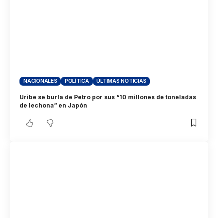
NACIONALES
POLÍTICA
ÚLTIMAS NOTICIAS
Uribe se burla de Petro por sus “10 millones de toneladas
de lechona” en Japón