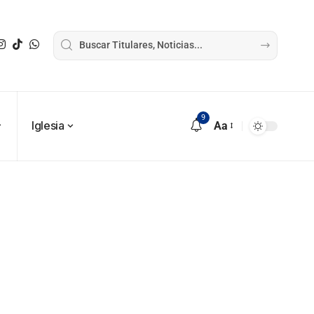
9
Iglesia
Aa