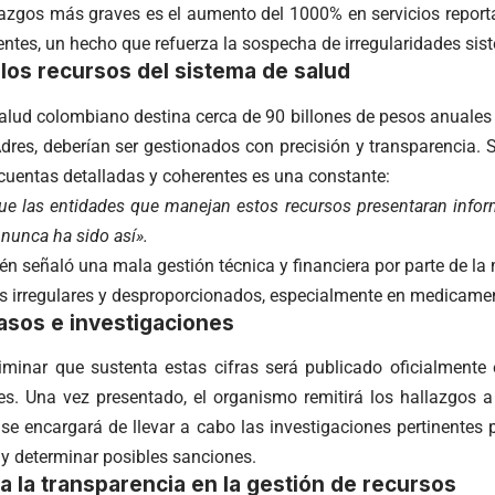
lazgos más graves es el aumento del 1000% en servicios reporta
ntes, un hecho que refuerza la sospecha de irregularidades sis
los recursos del sistema de salud
alud colombiano destina cerca de 90 billones de pesos anuales 
Adres, deberían ser gestionados con precisión y transparencia.
 cuentas detalladas y coherentes es una constante:
ue las entidades que manejan estos recursos presentaran inform
 nunca ha sido así».
n señaló una mala gestión técnica y financiera por parte de la 
tos irregulares y desproporcionados, especialmente en medicame
asos e investigaciones
liminar que sustenta estas cifras será publicado oficialmente
es. Una vez presentado, el organismo remitirá los hallazgos a 
se encargará de llevar a cabo las investigaciones pertinentes 
 y determinar posibles sanciones.
a la transparencia en la gestión de recursos